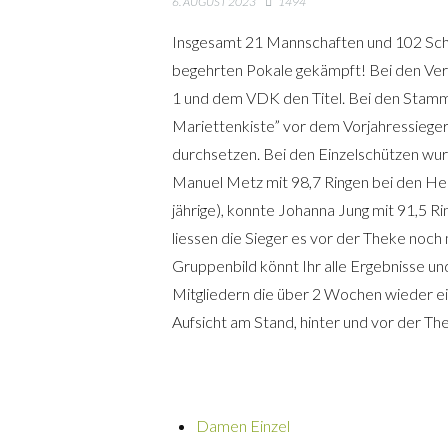
6. AUGUST 2023
1494
Insgesamt 21 Mannschaften und 102 Schü
begehrten Pokale gekämpft! Bei den Ver
1 und dem VDK den Titel. Bei den Stamm
Mariettenkiste” vor dem Vorjahressiege
durchsetzen. Bei den Einzelschützen wu
Manuel Metz mit 98,7 Ringen bei den Her
jährige), konnte Johanna Jung mit 91,5 
liessen die Sieger es vor der Theke noc
Gruppenbild könnt Ihr alle Ergebnisse un
Mitgliedern die über 2 Wochen wieder e
Aufsicht am Stand, hinter und vor der Th
Damen Einzel