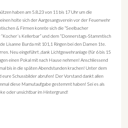
tzen haben am 5.8.23 von 11 bis 17 Uhr um die
einen holte sich der Aargesangsverein vor der Feuerwehr
tischen & Firmen konnte sich die “Seelbacher
r “Kocher´s Kellerbar” und dem “Donnerstags-Stammtisch
rde Lisanne Burda mit 101,1 Ringen bei den Damen 1te.
ren. Neu eingeführt ,dank Lichtgewehranlage (für 6 bis 15
Ringen einen Pokal mit nach Hause nehmen! Anschliessend
h mal bis in die späten Abendstunden krachen! Unter dem
d eure Schussbilder abrufen! Der Vorstand dankt allen
inmal diese Mamutaufgabe gestemmt haben! Sei es als
eke oder unsichtbar im Hintergrund!