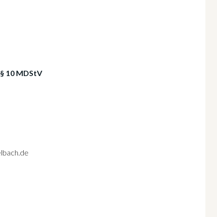
ß § 10 MDStV
lbach.de