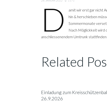
28. JANUAR 2022
1171
D
amit wir erst gar nicht 
hin & herschieben müss
Sommermonate versetzt
Nach Möglickkeit wird 
anschliessenendem Umtrunk stattfinden
Related Pos
Einladung zum Kreisschützenbal
26.9.2026