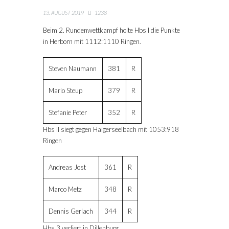
13. AUGUST 2019
1238
Beim 2. Rundenwettkampf holte Hbs I die Punkte
in Herborn mit 1112:1110 Ringen.
Steven Naumann
381
R
Mario Steup
379
R
Stefanie Peter
352
R
Hbs II siegt gegen Haigerseelbach mit 1053:918
Ringen
Andreas Jost
361
R
Marco Metz
348
R
Dennis Gerlach
344
R
Hbs 3 verliert in Dillenburg