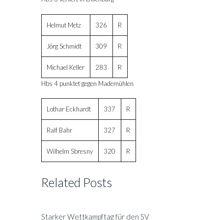
Helmut Metz
326
R
Jörg Schmidt
309
R
Michael Keller
283
R
Hbs 4 punktet gegen Mademühlen
Lothar Eckhardt
337
R
Ralf Bahr
327
R
Wilhelm Sbresny
320
R
Related Posts
Starker Wettkampftag für den SV