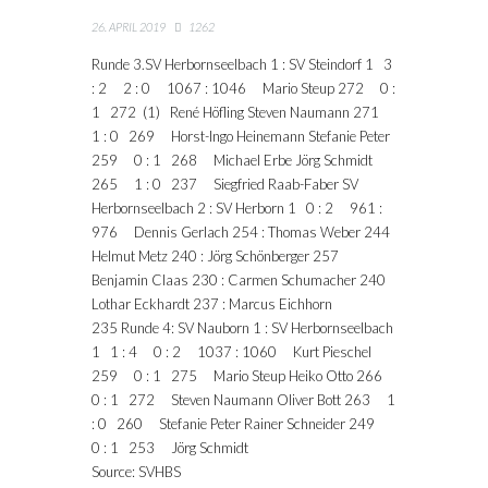
26. APRIL 2019
1262
Runde 3.SV Herbornseelbach 1 : SV Steindorf 1 3 : 2 2 : 0 1067 : 1046 Mario Steup 272 0 : 1 272 (1) René Höfling Steven Naumann 271 1 : 0 269 Horst-Ingo Heinemann Stefanie Peter 259 0 : 1 268 Michael Erbe Jörg Schmidt 265 1 : 0 237 Siegfried Raab-Faber SV Herbornseelbach 2 : SV Herborn 1 0 : 2 961 : 976 Dennis Gerlach 254 : Thomas Weber 244 Helmut Metz 240 : Jörg Schönberger 257 Benjamin Claas 230 : Carmen Schumacher 240 Lothar Eckhardt 237 : Marcus Eichhorn 235 Runde 4: SV Nauborn 1 : SV Herbornseelbach 1 1 : 4 0 : 2 1037 : 1060 Kurt Pieschel 259 0 : 1 275 Mario Steup Heiko Otto 266 0 : 1 272 Steven Naumann Oliver Bott 263 1 : 0 260 Stefanie Peter Rainer Schneider 249
Source: SVHBS